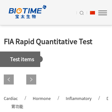
FIA Rapid Quantitative Test
Test items
Cardiac
Hormone
Inflammatory
Di
胃功能